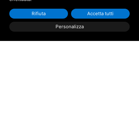
Via Giacomo Matteotti,
Rifiuta
Accetta tutti
304 45018 - Porto Tolle
(RO)
Personalizza
Prenota
ora
PAGINE
Home
Chi siamo
Escursioni
Gruppi e scuole
Blog
FAQ
Contatti