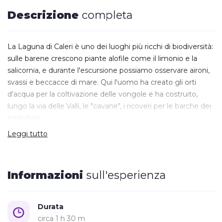
Descrizione
completa
La Laguna di Caleri è uno dei luoghi più ricchi di biodiversità:
sulle barene crescono piante alofile come il limonio e la
salicornia, e durante l'escursione possiamo osservare aironi,
svassi e beccacce di mare. Qui l'uomo ha creato gli orti
d'acqua per la coltivazione delle vongole e ha costruito,
lungo la via delle Valli, le "cavane", i ricoveri per le barche dei
pescatori.
Costeggiata l'Isola di Albarella, ammiriamo dalla laguna il
Leggi tutto
Giardino Botanico di Porto Caleri, una delle perle più
conosciute di tutto il Parco.
Informazioni
sull'esperienza
Imbarco:
Porto Caleri Via della Bocca Vecchia, Rosolina (Ro).
Per chi soggiorna da Albarella "scivolo a mare" vicino all'
Hotel Caponord.
Punto 13 della mappa dell' Isola d'Albarella
Durata
Prenotazione:
on-line o telefonica al 0426380314
circa 1 h 30 m