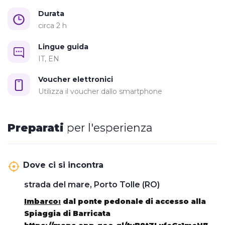
accedere alla spiaggia
Durata
Prenotazione:
on-line o telefonica al 0426380314
circa 2 h
Lingue guida
IT, EN
Voucher elettronici
Utilizza il voucher dallo smartphone
Preparati
per l'esperienza
Dove ci si incontra
strada del mare, Porto Tolle (RO)
Imbarco:
dal
ponte pedonale di accesso alla
Spiaggia di Barricata