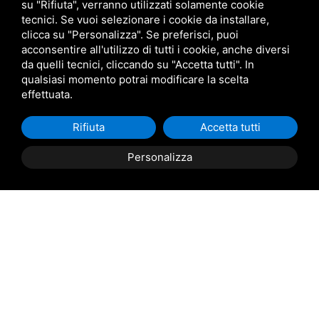
su "Rifiuta", verranno utilizzati solamente cookie
+39 329 8607630
tecnici. Se vuoi selezionare i cookie da installare,
clicca su "Personalizza". Se preferisci, puoi
info@marinocacciatori.it
acconsentire all'utilizzo di tutti i cookie, anche diversi
da quelli tecnici, cliccando su "Accetta tutti". In
qualsiasi momento potrai modificare la scelta
effettuata.
Rifiuta
Accetta tutti
Via Giacomo Matteotti,
304 45018 - Porto Tolle
Personalizza
Prenota
ora
(RO)
PAGINE
Home
Chi siamo
Escursioni