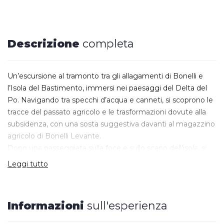
Descrizione
completa
Un’escursione al tramonto tra gli allagamenti di Bonelli e
l’Isola del Bastimento, immersi nei paesaggi del Delta del
Po. Navigando tra specchi d’acqua e canneti, si scoprono le
tracce del passato agricolo e le trasformazioni dovute alla
subsidenza, con una sosta suggestiva davanti al magazzino
agricolo di Bonelli Levante.
Dopo una passeggiata sulla foce e sullo scano dell’isola, si
rientra verso Barricata con lo sguardo rivolto all’orizzonte,
Leggi tutto
alla ricerca di tartarughe e delfini, mentre il sole cala sul
mare. Un’esperienza lenta e suggestiva tra natura, memoria
e tramonto.
Informazioni
sull'esperienza
Durata 2h
Imbarco:
Barricata, prima del ponte per