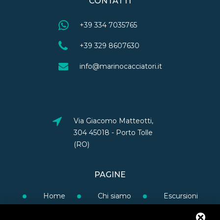
CONTATTI
+39 334 7035765
+39 329 8607630
info@marinocacciatori.it
Via Giacomo Matteotti,
304 45018 - Porto Tolle
(RO)
PAGINE
Home
Chi siamo
Escursioni
Gruppi e scuole
Blog
FAQ