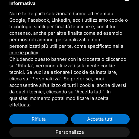
Informativa
Contatti
Noi e terze parti selezionate (come ad esempio
Google, Facebook, LinkedIn, ecc.) utilizziamo cookie o
tecnologie simili per finalità tecniche e, con il tuo
consenso, anche per altre finalità come ad esempio
per mostrati annunci personalizzati e non
personalizzati più utili per te, come specificato nella
cookie policy
.
Chiudendo questo banner con la crocetta o cliccando
su "Rifiuta", verranno utilizzati solamente cookie
tecnici. Se vuoi selezionare i cookie da installare,
clicca su "Personalizza". Se preferisci, puoi
acconsentire all'utilizzo di tutti i cookie, anche diversi
da quelli tecnici, cliccando su "Accetta tutti". In
qualsiasi momento potrai modificare la scelta
effettuata.
Rifiuta
Accetta tutti
Sitemap
/
Privacy
/ P.IVA 01270780297
Personalizza