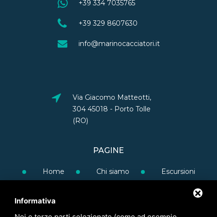
+39 334 7035765
+39 329 8607630
info@marinocacciatori.it
Via Giacomo Matteotti,
304 45018 - Porto Tolle
(RO)
PAGINE
Home
Chi siamo
Escursioni
Gruppi e scuole
Blog
FAQ
Informativa
Contatti
Noi e terze parti selezionate (come ad esempio