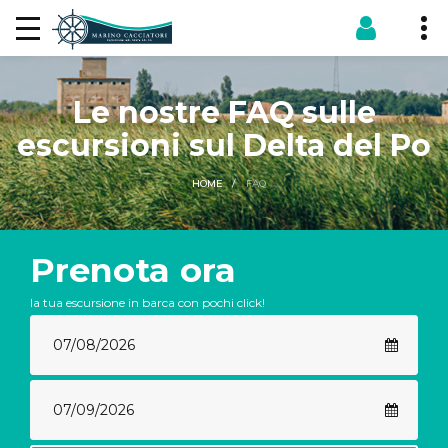
Le nostre FAQ sulle
escursioni sul Delta del Po
FAQ
HOME
Prenota ora
la tua escursione in barca con pochi click!