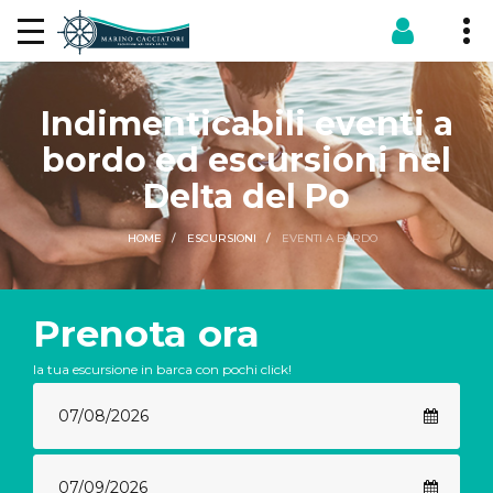
Indimenticabili eventi a
bordo ed escursioni nel
Delta del Po
EVENTI A BORDO
HOME
ESCURSIONI
Prenota ora
la tua escursione in barca con pochi click!