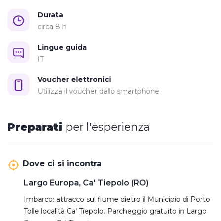
Partenza ore 10:00 in motonave
Rientro: self drive tour in bici
Durata
Durata: Tutto il giorno
circa 8 h
km percorsi in bici: minimo 25 km
Lingue guida
Itinerario adatto a tutti
IT
Noleggio bici: € 15,00
prenotazione obbligatoria
al 0426380314 o 3347035765
Voucher elettronici
E' possibile noleggiare e-bike e MTB
Utilizza il voucher dallo smartphone
Giorni e Orari di escursione
Tutte le Domeniche ed i festivi da Aprile a Novembre
Imbarco e noleggio: ore 10:00 pontile di Cà Tiepolo,
Preparati
per l'esperienza
Porto Tolle
ATTENZIONE:
Per la prenotazione delle bici ai
bambini è necessario specificare l'altezza
Dove ci si incontra
Largo Europa, Ca' Tiepolo (RO)
Imbarco: attracco sul fiume dietro il Municipio di Porto
Tolle località Ca' Tiepolo. Parcheggio gratuito in Largo