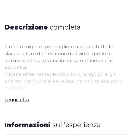
Descrizione
completa
Il modo migliore per cogliere appieno tutte le
sfaccettature del territorio deltizio è quello di
abbinare all'escursione in barca un itinerario in
bicicletta.
Il Delta offre molteplici soluzioni, lungo gli argini
asfaltati del fiume e delle lagune o su strade poco
trafficate.
Il bike&boat alla Riserva delle Bocche del Po di Pila
Leggi tutto
unisce l'escursione in motonave ad un bellissimo
percorso in bici tra le valli da Pesca ed il Po di Maistra
nell'Isola di Ca' Venier.
Informazioni
sull'esperienza
Prenotazione:
on-line o telefonica al 0426380314