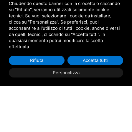
Chiudendo questo banner con la crocetta o cliccando
su "Rifiuta", verranno utilizzati solamente cookie
+39 329 8607630
tecnici. Se vuoi selezionare i cookie da installare,
clicca su "Personalizza". Se preferisci, puoi
acconsentire all'utilizzo di tutti i cookie, anche diversi
info@marinocacciatori.it
da quelli tecnici, cliccando su "Accetta tutti". In
qualsiasi momento potrai modificare la scelta
effettuata.
Rifiuta
Accetta tutti
Via Giacomo Matteotti,
304 45018 - Porto Tolle
Personalizza
Prenota
ora
(RO)
PAGINE
Home
Chi siamo